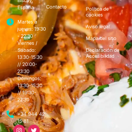
Biscay,
Contacto
España
Política de
cookies
Martes a
Aviso legal
jueves: 19:30
- 22:30
Mapa del sitio
Viernes /
Sábado:
Declaración de
Accesibilidad
13:30-15:30
// 20:00-
23:30
Domingos:
13:30-15:30
// 19:30-
22:30
+34 944 42
15 81