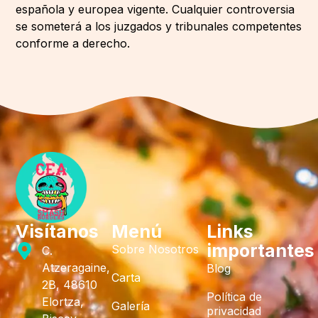
española y europea vigente. Cualquier controversia
se someterá a los juzgados y tribunales competentes
conforme a derecho.
Visítanos
Menú
Links
importantes
Sobre Nosotros
C.
Atzeragaine,
Blog
Carta
2B, 48610
Política de
Elortza,
Galería
privacidad