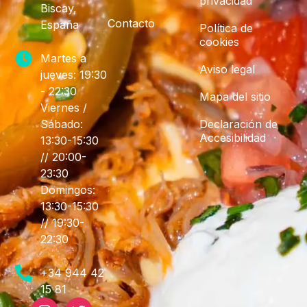
privacidad
Biscay,
Contacto
España
Política de
cookies
Martes a
Aviso legal
jueves: 19:30
- 22:30
Mapa del sitio
Viernes /
Sábado:
Declaración de
Accesibilidad
13:30-15:30
// 20:00-
23:30
Domingos:
13:30-15:30
// 19:30-
22:30
+34 944 42
15 81