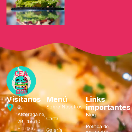
Visítanos
Menú
Links
importantes
Sobre Nosotros
C.
Atzeragaine,
Blog
Carta
2B, 48610
Política de
Elortza,
Galería