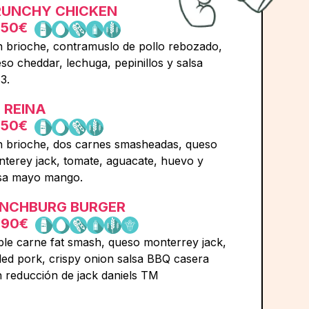
UNCHY CHICKEN
,50€
 brioche, contramuslo de pollo rebozado,
so cheddar, lechuga, pepinillos y salsa
3.
 REINA
,50€
 brioche, dos carnes smasheadas, queso
terey jack, tomate, aguacate, huevo y
sa mayo mango.
NCHBURG BURGER
,90€
le carne fat smash, queso monterrey jack,
led pork, crispy onion salsa BBQ casera
 reducción de jack daniels TM