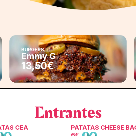
BURGERS
Emmy G
13,50€
Entrantes
ATAS CEA
PATATAS CHEESE B
6€