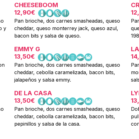
CHEESEBOOM
CR
12,90€
12
so
Pan brioche, dos carnes smasheadas, queso
Pan
p y
cheddar, queso monterrey jack, queso azul,
que
bacon bits y salsa de queso.
198
EMMY G
LA
13,50€
14
on
Pan brioche, dos carnes smasheadas, queso
Pan
cheddar, cebolla caramelizada, bacon bits,
mon
jalapeños y salsa emmy.
sal
DE LA CASA
LY
13,50€
13
so
Pan brioche, dos carnes smasheadas, queso
Dob
cheddar, cebolla caramelizada, bacon bits,
pul
pepinillos y salsa de la casa.
con