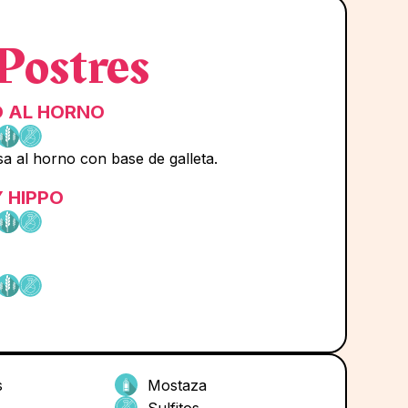
Postres
O AL HORNO
a al horno con base de galleta.
 HIPPO
s
Mostaza
Sulfitos