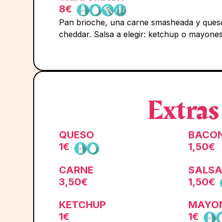
8€
Pan brioche, una carne smasheada y ques
cheddar. Salsa a elegir: ketchup o mayones
Extras
QUESO
BACO
1€
1,50€
CARNE
SALS
3,50€
1,50€
KETCHUP
MAYO
1€
1€