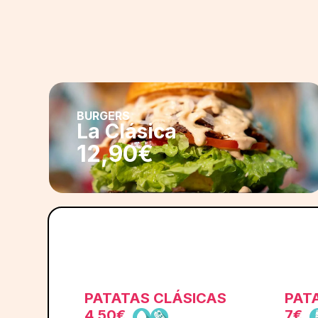
BURGERS
La Clásica
12,90€
PATATAS CLÁSICAS
PAT
4,50€
7€