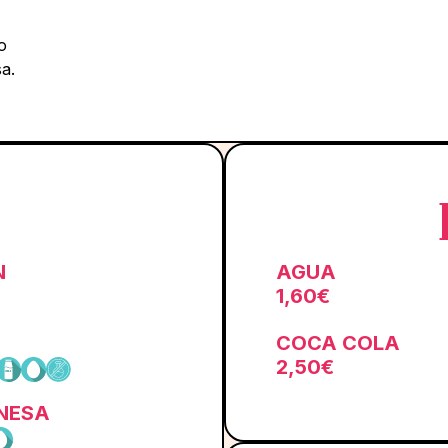
o
a.
N
AGUA
1,60€
A
COCA COLA
2,50€
NESA