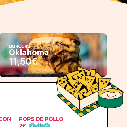
BURGERS
Oklahoma
11,50€
ACON
POPS DE POLLO
7€