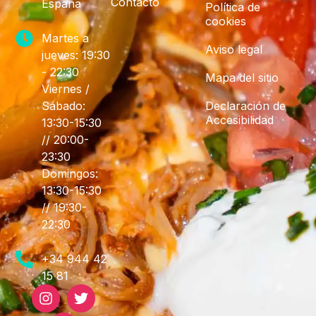
Contacto
España
Política de
cookies
Martes a
Aviso legal
jueves: 19:30
- 22:30
Mapa del sitio
Viernes /
Sábado:
Declaración de
Accesibilidad
13:30-15:30
// 20:00-
23:30
Domingos:
13:30-15:30
// 19:30-
22:30
+34 944 42
15 81