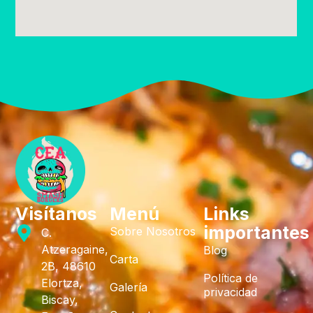
Visítanos
Menú
Links
importantes
Sobre Nosotros
C.
Atzeragaine,
Blog
Carta
2B, 48610
Política de
Elortza,
Galería
privacidad
Biscay,