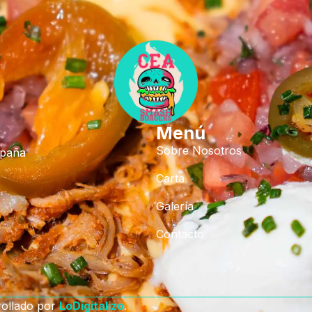
Menú
Sobre Nosotros
spaña
Carta
Galería
Contacto
rollado por
LoDigitalizo
.