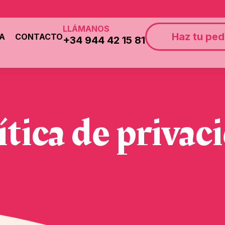
LLÁMANOS
Haz tu ped
ÍA
CONTACTO
+34 944 42 15 81
ítica de privac