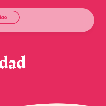
ido
idad