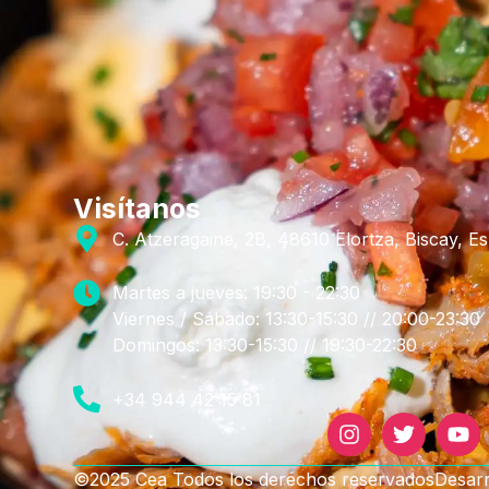
Visítanos
C. Atzeragaine, 2B, 48610 Elortza, Biscay, E
Martes a jueves: 19:30 - 22:30
Viernes / Sábado: 13:30-15:30 // 20:00-23:30
Domingos: 13:30-15:30 // 19:30-22:30
+34 944 42 15 81
©2025 Cea Todos los derechos reservados
Desar