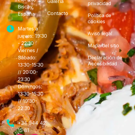
Galería
privacidad
Biscay,
Contacto
España
Política de
cookies
Martes a
Aviso legal
jueves: 19:30
- 22:30
Mapa del sitio
Viernes /
Sábado:
Declaración de
Accesibilidad
13:30-15:30
// 20:00-
23:30
Domingos:
13:30-15:30
// 19:30-
22:30
+34 944 42
15 81