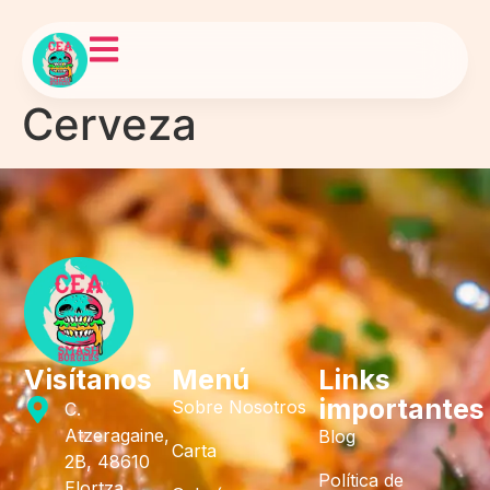
Cerveza
Visítanos
Menú
Links
importantes
Sobre Nosotros
C.
Atzeragaine,
Blog
Carta
2B, 48610
Política de
Elortza,