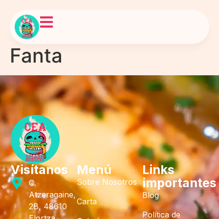
Fanta
Visítanos
Menú
Links
importantes
Sobre Nosotros
C.
Atzeragaine,
Blog
Carta
2B, 48610
Política de
Elortza,