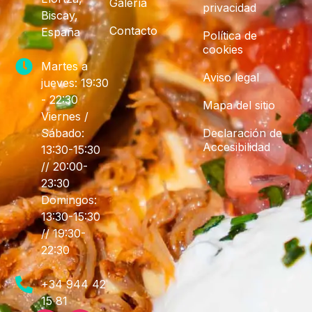
Galería
privacidad
Biscay,
Contacto
España
Política de
cookies
Martes a
Aviso legal
jueves: 19:30
- 22:30
Mapa del sitio
Viernes /
Sábado:
Declaración de
Accesibilidad
13:30-15:30
// 20:00-
23:30
Domingos:
13:30-15:30
// 19:30-
22:30
+34 944 42
15 81