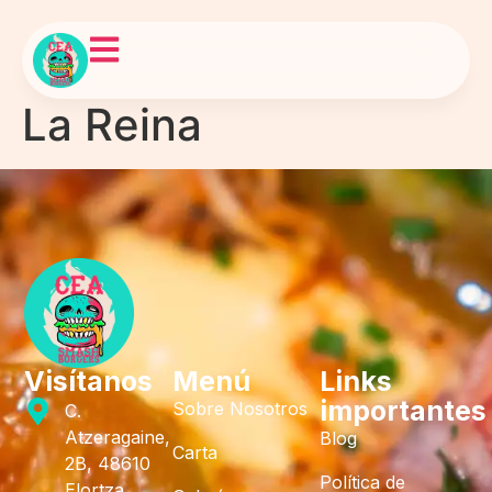
La Reina
Visítanos
Menú
Links
importantes
Sobre Nosotros
C.
Atzeragaine,
Blog
Carta
2B, 48610
Política de
Elortza,