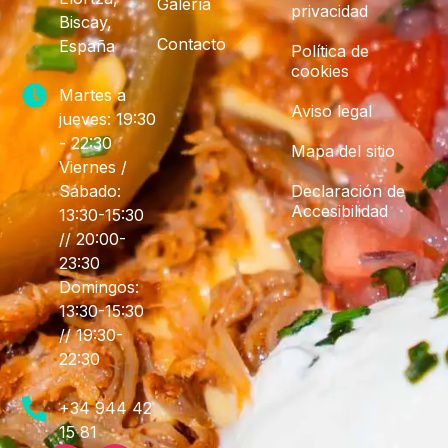
Galería
privacidad
Biscay,
Contacto
España
Política de
cookies
Martes a
Aviso legal
jueves: 19:30
- 22:30
Mapa del sitio
Viernes /
Sábado:
Declaración de
Accesibilidad
13:30-15:30
// 20:00-
23:30
Domingos:
13:30-15:30
// 19:30-
22:30
+34 944 42
15 81