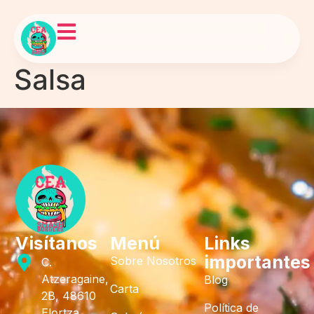
Salsa
Visítanos
Menú
Links
importantes
Sobre Nosotros
C.
Atzeragaine,
Blog
Carta
2B, 48610
Política de
Elortza,