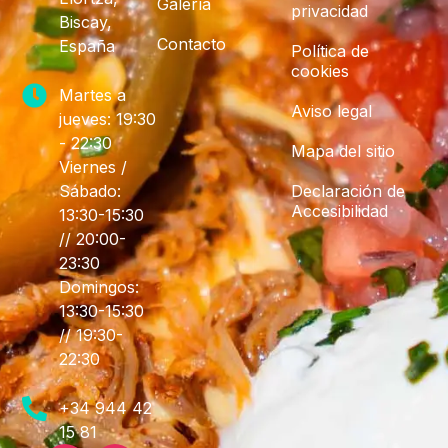
Galería
privacidad
Biscay,
Contacto
España
Política de
cookies
Martes a
Aviso legal
jueves: 19:30
- 22:30
Mapa del sitio
Viernes /
Sábado:
Declaración de
Accesibilidad
13:30-15:30
// 20:00-
23:30
Domingos:
13:30-15:30
// 19:30-
22:30
+34 944 42
15 81