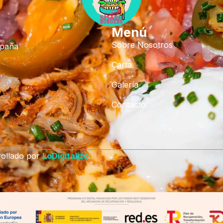
Menú
Sobre Nosotros
spaña
Carta
Galería
Contacto
rollado por
LoDigitalizo
.