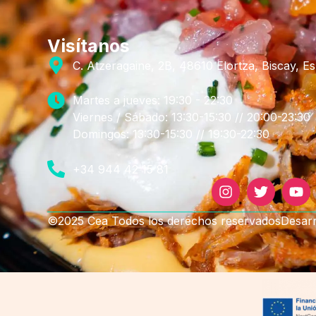
Visítanos
C. Atzeragaine, 2B, 48610 Elortza, Biscay, E
Martes a jueves: 19:30 - 22:30
Viernes / Sábado: 13:30-15:30 // 20:00-23:30
Domingos: 13:30-15:30 // 19:30-22:30
+34 944 42 15 81
©2025 Cea Todos los derechos reservados
Desar