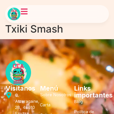
Txiki Smash
Visítanos
Menú
Links
importantes
Sobre Nosotros
C.
Atzeragaine,
Blog
Carta
2B, 48610
Política de
Elortza,