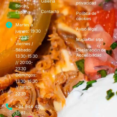
Galería
privacidad
Biscay,
Contacto
España
Política de
cookies
Martes a
Aviso legal
jueves: 19:30
- 22:30
Mapa del sitio
Viernes /
Sábado:
Declaración de
Accesibilidad
13:30-15:30
// 20:00-
23:30
Domingos:
13:30-15:30
// 19:30-
22:30
+34 944 42
15 81