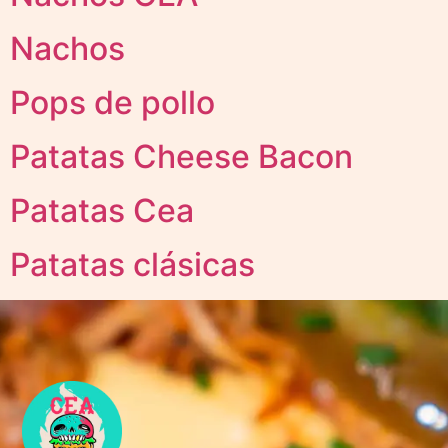
Nachos
Pops de pollo
Patatas Cheese Bacon
Patatas Cea
Patatas clásicas