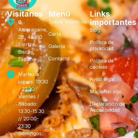
Visítanos
Menú
Links
importantes
Sobre Nosotros
C.
Atzeragaine,
Blog
Carta
2B, 48610
Política de
Elortza,
Galería
privacidad
Biscay,
Contacto
España
Política de
cookies
Martes a
Aviso legal
jueves: 19:30
- 22:30
Mapa del sitio
Viernes /
Sábado:
Declaración de
Accesibilidad
13:30-15:30
// 20:00-
23:30
Domingos: