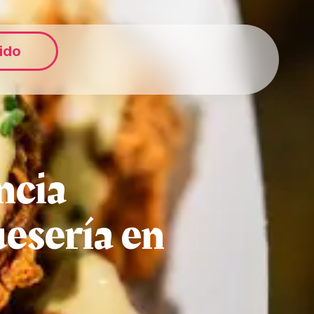
ido
ncia
esería en