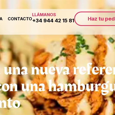
LLÁMANOS
Haz tu ped
ÍA
CONTACTO
+34 944 42 15 81
una nueva refere
con una hamburgu
nto