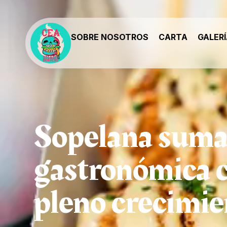
SOBRE NOSOTROS
CARTA
GALER
Sopelana suma 
gastronómica 
pleno crecimie