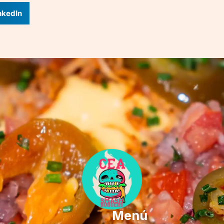
nkedIn
Menú