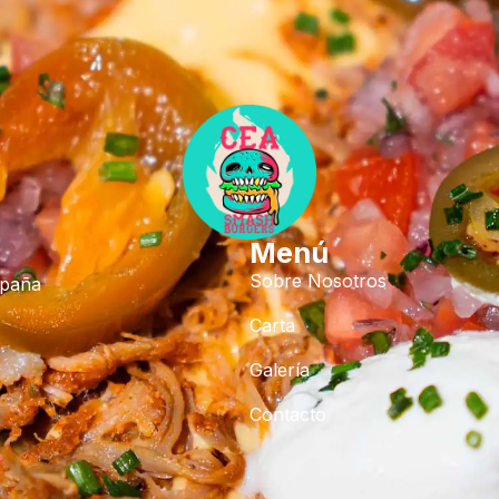
Menú
Sobre Nosotros
spaña
Carta
Galería
Contacto