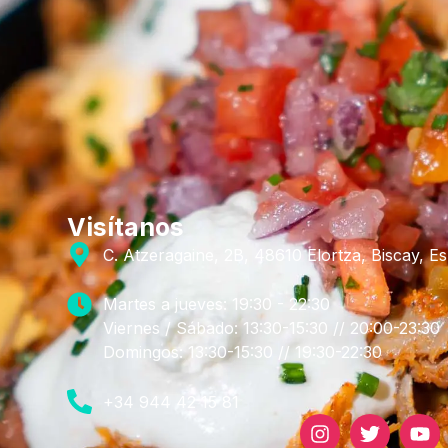
Visítanos
C. Atzeragaine, 2B, 48610 Elortza, Biscay, E
Martes a jueves: 19:30 - 22:30
Viernes / Sábado: 13:30-15:30 // 20:00-23:30
Domingos: 13:30-15:30 // 19:30-22:30
+34 944 42 15 81